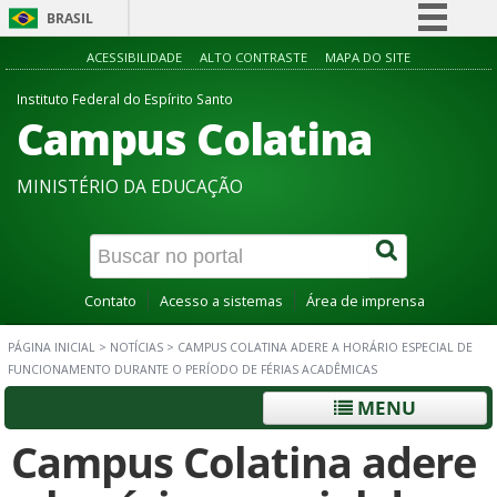
BRASIL
Simplifique!
ACESSIBILIDADE
ALTO CONTRASTE
MAPA DO SITE
Comunica BR
Instituto Federal do Espírito Santo
Campus Colatina
Participe
Acesso à informação
MINISTÉRIO DA EDUCAÇÃO
Legislação
Canais
Contato
Acesso a sistemas
Área de imprensa
PÁGINA INICIAL
>
NOTÍCIAS
>
CAMPUS COLATINA ADERE A HORÁRIO ESPECIAL DE
FUNCIONAMENTO DURANTE O PERÍODO DE FÉRIAS ACADÊMICAS
MENU
Campus Colatina adere