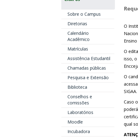
Reque
Sobre o Campus
Diretorias
O Insti
Calendário
Nacion
Acadêmico
Ensino 
Matrículas
O edita
Assistência Estudantil
isso, 
Enccej
Chamadas públicas
O cand
Pesquisa e Extensão
acessar
Biblioteca
SIGAA.
Conselhos e
Caso o 
comissões
poderá
Laboratórios
certif
Moodle
qual so
Incubadora
ATEN