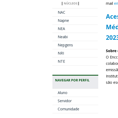
mail
en
▌NÚCLEOS ▌
NAC
Aces
Napne
Méd
NEA
202
Neabi
Nepgens
Sobre
NRI
O Encce
NTE
colabo
emissã
Instit
NAVEGAR POR PERFIL
são es
Aluno
Servidor
Comunidade