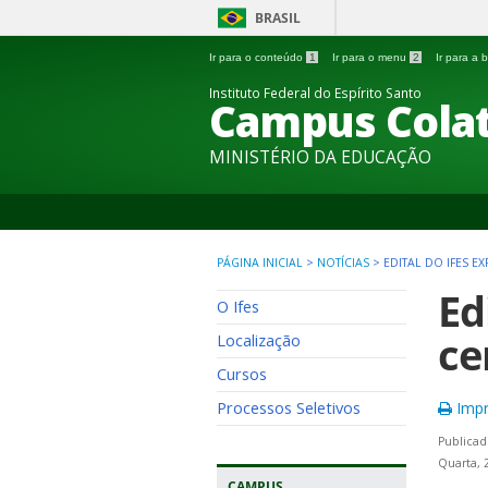
BRASIL
Ir para o conteúdo
1
Ir para o menu
2
Ir para a
Instituto Federal do Espírito Santo
Campus Colat
MINISTÉRIO DA EDUCAÇÃO
PÁGINA INICIAL
>
NOTÍCIAS
>
EDITAL DO IFES E
Ed
O Ifes
ce
Localização
Cursos
Processos Seletivos
Impr
Publicad
Quarta, 
CAMPUS