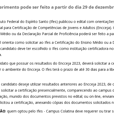
rimento pode ser feito a partir do dia 29 de dezembr
tuto Federal do Espírito Santo (Ifes) publicou o edital com orientaçõ
al para Certificação de Competências de Jovens e Adultos (Encceja).
Médio ou da Declaração Parcial de Proficiência poderá ser feito a par
l orienta como solicitar ao Ifes a Certificação do Ensino Médio ou a 
o candidato deve ter escolhido o Ifes como instituição certificadora
a.
idato que possuir os resultados do Encceja 2023, deverá solicitar a 
 o ambiente do Encceja. O Ifes terá o prazo de até 30 dias para a lib
candidato deseje utilizar resultados anteriores ao Encceja 2023, de o
 solicitar a certificação presencialmente, comparecendo ao campus do
icação, munido dos documentos previstos no edital; ou on-line, envia
licitou a certificação, anexando cópias dos documentos solicitados no
ÇÃO
: quem optou pelo Ifes - Campus Colatina deve requerer ou tirar s