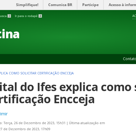
Simplifique!
Comunica BR
Participe
Acesso à infor
AC
 busca
3
Ir para o rodapé
4
ina
Contat
XPLICA COMO SOLICITAR CERTIFICAÇÃO ENCCEJA
ital do Ifes explica como 
rtificação Encceja
imir
o: Terça, 26 de Dezembro de 2023, 15h31
|
Última atualização em
27 de Dezembro de 2023, 17h09