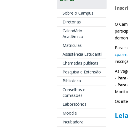
Inscr
Sobre o Campus
Diretorias
O Camp
Calendário
partic
Acadêmico
demons
Matrículas
Para se
Assistência Estudantil
cpaam.
inscriç
Chamadas públicas
As vaga
Pesquisa e Extensão
- Para
Biblioteca
- Para
Conselhos e
Monito
comissões
Os int
Laboratórios
Moodle
Leia
Incubadora