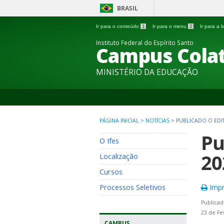
BRASIL
Ir para o conteúdo
1
Ir para o menu
2
Ir para a
Instituto Federal do Espírito Santo
Campus Colat
MINISTÉRIO DA EDUCAÇÃO
PÁGINA INICIAL
>
NOTÍCIAS
>
PUBLICADO O EDIT
Pu
O Ifes
20
Localização
Cursos
Processos Seletivos
Impr
Publicad
23 de Fe
CAMPUS