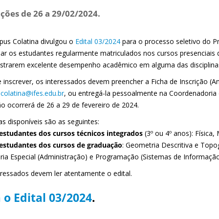
ições de 26 a 29/02/2024.
us Colatina divulgou o
Edital 03/2024
para o processo seletivo do P
ipar os estudantes regularmente matriculados nos cursos presenciais 
trarem excelente desempenho acadêmico em alguma das disciplinas
 inscrever, os interessados devem preencher a Ficha de Inscrição (Ane
colatina@ifes.edu.br
, ou entregá-la pessoalmente na Coordenadoria
ão ocorrerá de 26 a 29 de fevereiro de 2024.
s disponíveis são as seguintes:
 estudantes dos cursos técnicos integrados
(3º ou 4º anos): Física
 estudantes dos cursos de graduação
: Geometria Descritiva e Topog
ria Especial (Administração) e Programação (Sistemas de Informação
eressados devem ler atentamente o edital.
 o Edital 03/2024
.