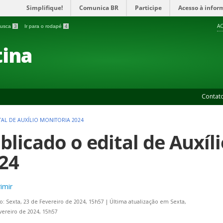
Simplifique!
Comunica BR
Participe
Acesso à infor
AC
 busca
3
Ir para o rodapé
4
ina
Contat
AL DE AUXÍLIO MONITORIA 2024
blicado o edital de Auxíl
24
imir
o: Sexta, 23 de Fevereiro de 2024, 15h57
|
Última atualização em Sexta,
vereiro de 2024, 15h57