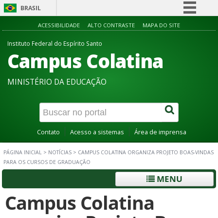
BRASIL
Simplifique!
ACESSIBILIDADE
ALTO CONTRASTE
MAPA DO SITE
Comunica BR
Instituto Federal do Espírito Santo
Campus Colatina
Participe
Acesso à informação
MINISTÉRIO DA EDUCAÇÃO
Legislação
Canais
Contato
Acesso a sistemas
Área de imprensa
PÁGINA INICIAL
>
NOTÍCIAS
>
CAMPUS COLATINA ORGANIZA PROJETO BOAS-VINDAS
PARA OS CURSOS DE GRADUAÇÃO
MENU
Campus Colatina