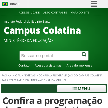
BRASIL
Simplifique!
ACESSIBILIDADE
ALTO CONTRASTE
MAPA DO SITE
Comunica BR
Instituto Federal do Espírito Santo
Campus Colatina
Participe
Acesso à informação
MINISTÉRIO DA EDUCAÇÃO
Legislação
Canais
Contato
Acesso a sistemas
Área de imprensa
PÁGINA INICIAL
>
NOTÍCIAS
>
CONFIRA A PROGRAMAÇÃO DO CAMPUS COLATINA
PARA CELEBRAR O DIA INTERNACIONAL DA MULHER
MENU
Confira a programação