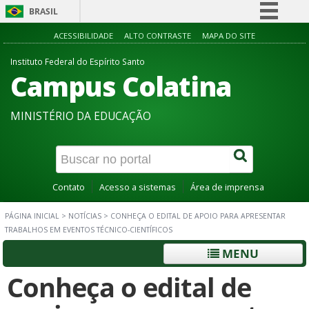
BRASIL
Simplifique!
ACESSIBILIDADE
ALTO CONTRASTE
MAPA DO SITE
Comunica BR
Instituto Federal do Espírito Santo
Campus Colatina
Participe
Acesso à informação
MINISTÉRIO DA EDUCAÇÃO
Legislação
Canais
Contato
Acesso a sistemas
Área de imprensa
PÁGINA INICIAL
>
NOTÍCIAS
>
CONHEÇA O EDITAL DE APOIO PARA APRESENTAR
TRABALHOS EM EVENTOS TÉCNICO-CIENTÍFICOS
MENU
Conheça o edital de