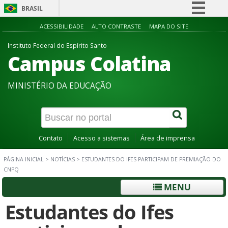
BRASIL
Simplifique!
ACESSIBILIDADE
ALTO CONTRASTE
MAPA DO SITE
Comunica BR
Instituto Federal do Espírito Santo
Campus Colatina
Participe
Acesso à informação
MINISTÉRIO DA EDUCAÇÃO
Legislação
Canais
Contato
Acesso a sistemas
Área de imprensa
PÁGINA INICIAL
>
NOTÍCIAS
>
ESTUDANTES DO IFES PARTICIPAM DE PREMIAÇÃO DO
CNPQ
MENU
Estudantes do Ifes