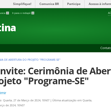
Simplifique!
Comunica BR
Participe
Acesso à infor
AC
 busca
3
Ir para o rodapé
4
ina
Contat
NIA DE ABERTURA DO PROJETO "PROGRAME-SE"
nvite: Cerimônia de Aber
ojeto "Programe-SE"
imir
o: Quarta, 27 de Março de 2024, 10h07
|
Última atualização em Quarta,
rço de 2024, 10h07