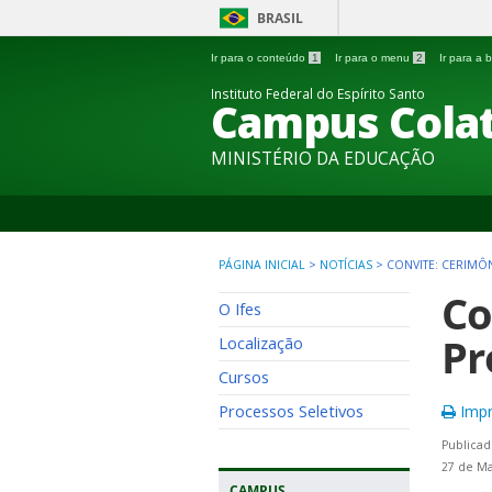
BRASIL
Ir para o conteúdo
1
Ir para o menu
2
Ir para a
Instituto Federal do Espírito Santo
Campus Colat
MINISTÉRIO DA EDUCAÇÃO
PÁGINA INICIAL
>
NOTÍCIAS
>
CONVITE: CERIMÔ
Co
O Ifes
Pr
Localização
Cursos
Processos Seletivos
Impr
Publicad
27 de Ma
CAMPUS