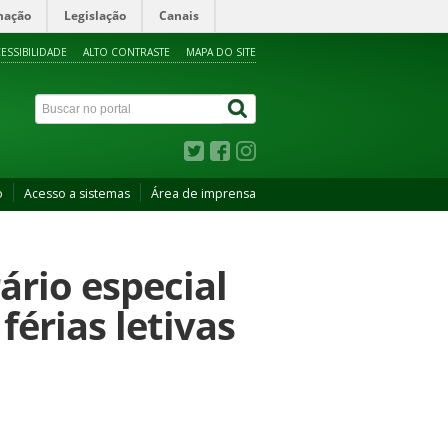
mação
Legislação
Canais
ESSIBILIDADE
ALTO CONTRASTE
MAPA DO SITE
o
Acesso a sistemas
Área de imprensa
rio especial
érias letivas