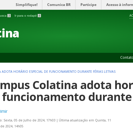
Simplifique!
Comunica BR
Participe
Acesso à infor
AC
 busca
3
Ir para o rodapé
4
ina
Contat
 ADOTA HORÁRIO ESPECIAL DE FUNCIONAMENTO DURANTE FÉRIAS LETIVAS
mpus Colatina adota horá
 funcionamento durante f
imir
o: Sexta, 05 de Julho de 2024, 17h03
|
Última atualização em Quinta, 11
 de 2024, 14h05