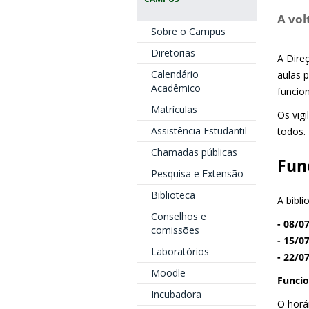
A vol
Sobre o Campus
Diretorias
A Dire
Calendário
aulas 
Acadêmico
funcio
Matrículas
Os vigi
Assistência Estudantil
todos.
Chamadas públicas
Fun
Pesquisa e Extensão
Biblioteca
A bibl
Conselhos e
- 08/0
comissões
- 15/0
Laboratórios
- 22/0
Moodle
Funcio
Incubadora
O horá