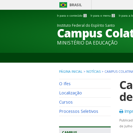
BRASIL
Ir para o conteúdo
1
Ir para o menu
2
Ir para a
Instituto Federal do Espírito Santo
Campus Colat
MINISTÉRIO DA EDUCAÇÃO
PÁGINA INICIAL
>
NOTÍCIAS
>
CAMPUS COLATINA
Ca
O Ifes
de
Localização
Cursos
Processos Seletivos
Impr
Publicad
de Julho
CAMPUS