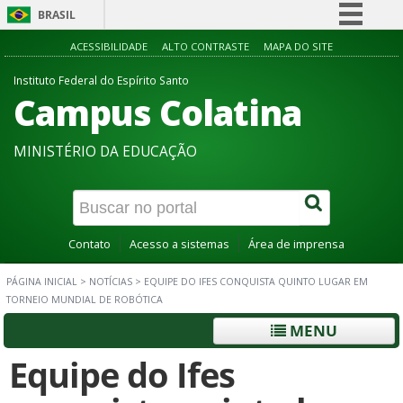
BRASIL
Simplifique!
ACESSIBILIDADE
ALTO CONTRASTE
MAPA DO SITE
Comunica BR
Instituto Federal do Espírito Santo
Campus Colatina
Participe
Acesso à informação
MINISTÉRIO DA EDUCAÇÃO
Legislação
Canais
Contato
Acesso a sistemas
Área de imprensa
PÁGINA INICIAL
>
NOTÍCIAS
>
EQUIPE DO IFES CONQUISTA QUINTO LUGAR EM
TORNEIO MUNDIAL DE ROBÓTICA
MENU
Equipe do Ifes