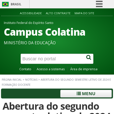
BRASIL
Simplifique!
ACESSIBILIDADE
ALTO CONTRASTE
MAPA DO SITE
Comunica BR
Instituto Federal do Espírito Santo
Campus Colatina
Participe
Acesso à informação
MINISTÉRIO DA EDUCAÇÃO
Legislação
Canais
Contato
Acesso a sistemas
Área de imprensa
PÁGINA INICIAL
>
NOTÍCIAS
>
ABERTURA DO SEGUNDO SEMESTRE LETIVO DE 2024 E
FORMAÇÃO DOCENTE
MENU
Abertura do segundo