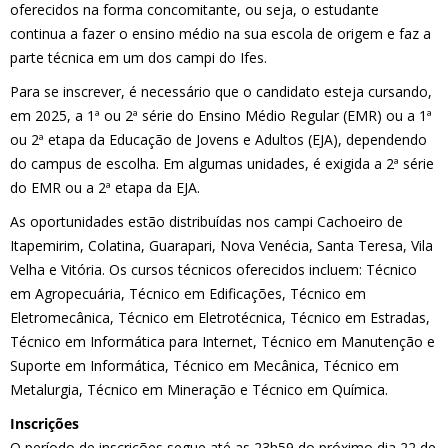
oferecidos na forma concomitante, ou seja, o estudante
continua a fazer o ensino médio na sua escola de origem e faz a
parte técnica em um dos campi do Ifes.
Para se inscrever, é necessário que o candidato esteja cursando,
em 2025, a 1ª ou 2ª série do Ensino Médio Regular (EMR) ou a 1ª
ou 2ª etapa da Educação de Jovens e Adultos (EJA), dependendo
do campus de escolha. Em algumas unidades, é exigida a 2ª série
do EMR ou a 2ª etapa da EJA.
As oportunidades estão distribuídas nos campi Cachoeiro de
Itapemirim, Colatina, Guarapari, Nova Venécia, Santa Teresa, Vila
Velha e Vitória. Os cursos técnicos oferecidos incluem: Técnico
em Agropecuária, Técnico em Edificações, Técnico em
Eletromecânica, Técnico em Eletrotécnica, Técnico em Estradas,
Técnico em Informática para Internet, Técnico em Manutenção e
Suporte em Informática, Técnico em Mecânica, Técnico em
Metalurgia, Técnico em Mineração e Técnico em Química.
Inscrições
O período de inscrições segue até as 23h59 do próximo dia 22 de