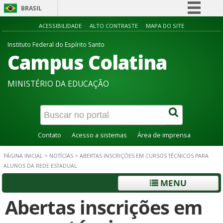
BRASIL
Simplifique!
ACESSIBILIDADE
ALTO CONTRASTE
MAPA DO SITE
Comunica BR
Instituto Federal do Espírito Santo
Campus Colatina
Participe
Acesso à informação
MINISTÉRIO DA EDUCAÇÃO
Legislação
Canais
Contato
Acesso a sistemas
Área de imprensa
PÁGINA INICIAL
>
NOTÍCIAS
>
ABERTAS INSCRIÇÕES EM CURSOS TÉCNICOS PARA
ALUNOS DA REDE ESTADUAL
MENU
Abertas inscrições em