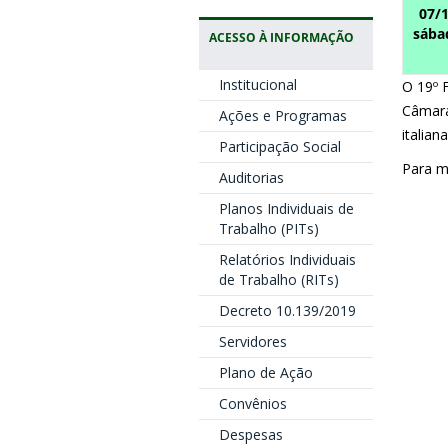
07/
sába
ACESSO À INFORMAÇÃO
Institucional
O 19º F
Câmara
Ações e Programas
italian
Participação Social
Para m
Auditorias
Planos Individuais de
Trabalho (PITs)
Relatórios Individuais
de Trabalho (RITs)
Decreto 10.139/2019
Servidores
Plano de Ação
Convênios
Despesas