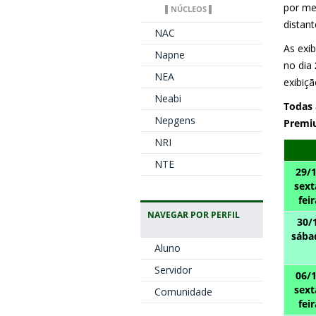
por me
▌NÚCLEOS ▌
distan
NAC
As exi
Napne
no dia
NEA
exibiç
Neabi
Todas 
Nepgens
Premi
NRI
NTE
29/
sext
feir
NAVEGAR POR PERFIL
30/
sába
Aluno
Servidor
06/
sext
Comunidade
feir