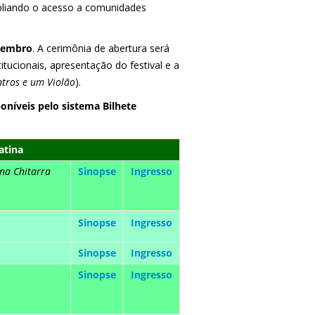
pliando o acesso a comunidades
zembro
. A cerimônia de abertura será
titucionais, apresentação do festival e a
tros e um Violão
).
oníveis pelo sistema Bilhete
atina
una Chitarra
Sinopse
Ingresso
Sinopse
Ingresso
Sinopse
Ingresso
Sinopse
Ingresso