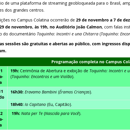
io de uma plataforma de streaming geobloqueada para o Brasil, am
tes dos grandes centros.
bições no Campus Colatina ocorrerão de
29 de novembro a 7 de de
29 de novembro, às 19h, no Auditório João Calmon
, com falas ins
ão do documentário
Toquinho: Incontri e una Chitarra
(
Toquinho: Encon
as sessões são gratuitas e abertas ao público, com ingressos disp
um.
Programação completa no Campus Col
11
19h:
Cerimônia de Abertura e exibição de
Toquinho: Incontri e 
a-
(
Toquinho: Encontros e um Violão
).
a
11
16h30:
Eravamo Bambini
(
Éramos Crianças
).
do
18h40:
Io Capitano
(Eu, Capitão).
12
19h:
Nata per Te
(
Nascida para Você
).
a-
a