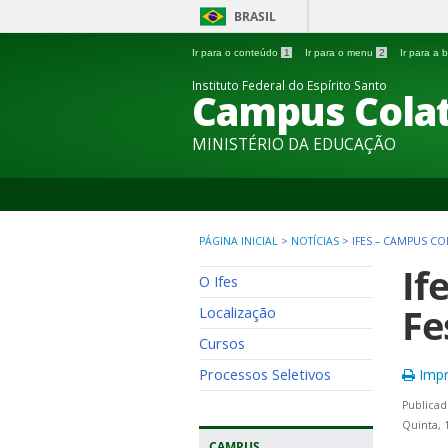
BRASIL
Ir para o conteúdo
1
Ir para o menu
2
Ir para a
Instituto Federal do Espírito Santo
Campus Colat
MINISTÉRIO DA EDUCAÇÃO
PÁGINA INICIAL
>
NOTÍCIAS
>
IFES – CAMPUS CO
If
O Ifes
Fe
Localização
Cursos
Processos Seletivos
Impr
Publicad
Quinta, 
CAMPUS