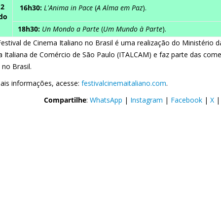
12
16h30:
L'Anima in Pace
(
A Alma em Paz
).
do
18h30:
Un Mondo a Parte
(
Um Mundo à Parte
).
estival de Cinema Italiano no Brasil é uma realização do Ministério 
 Italiana de Comércio de São Paulo (ITALCAM) e faz parte das com
a no Brasil.
ais informações, acesse:
festivalcinemaitaliano.com
.
Compartilhe
:
WhatsApp
|
Instagram
|
Facebook
|
X