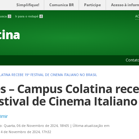
Simplifique!
Comunica BR
Participe
Acesso à infor
AC
 busca
3
Ir para o rodapé
4
ina
Contat
LATINA RECEBE 19º FESTIVAL DE CINEMA ITALIANO NO BRASIL
es – Campus Colatina rece
stival de Cinema Italiano
imir
o: Quarta, 06 de Novembro de 2024, 18h05
|
Última atualização em
14 de Novembro de 2024, 17h32