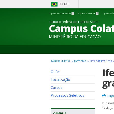
BRASIL
Ir para o conteúdo
1
Ir para o menu
2
Ir para a
Instituto Federal do Espírito Santo
Campus Colat
MINISTÉRIO DA EDUCAÇÃO
PÁGINA INICIAL
>
NOTÍCIAS
>
IFES OFERTA 162
If
O Ifes
gr
Localização
Cursos
Processos Seletivos
Impr
Publicad
17 de Ja
CAMPUS