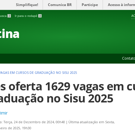
Simplifique!
Comunica BR
Participe
Acesso à infor
AC
 busca
3
Ir para o rodapé
4
ina
Contat
9 VAGAS EM CURSOS DE GRADUAÇÃO NO SISU 2025
es oferta 1629 vagas em c
aduação no Sisu 2025
imir
o: Terça, 24 de Dezembro de 2024, 00h40
|
Última atualização em Sexta,
neiro de 2025, 19h30