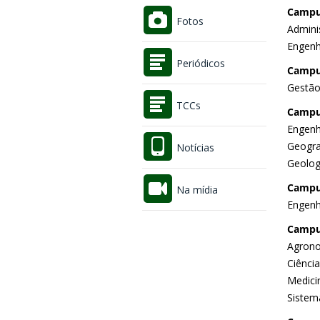
Campu
Fotos
Admini
Engenh
Periódicos
Campu
Gestão
TCCs
Campu
Engenha
Geogra
Notícias
Geolog
Campu
Na mídia
Engenh
Campu
Agrono
Ciência
Medicin
Sistem