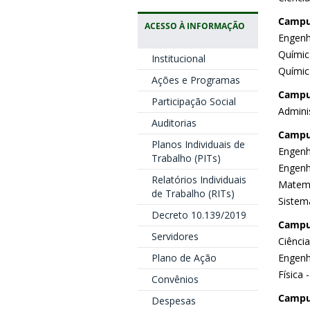
Campu
ACESSO À INFORMAÇÃO
Engenh
Químic
Institucional
Química
Ações e Programas
Campus
Participação Social
Admini
Auditorias
Campu
Planos Individuais de
Engenh
Trabalho (PITs)
Engenh
Relatórios Individuais
Matemá
de Trabalho (RITs)
Sistem
Decreto 10.139/2019
Campus
Servidores
Ciênci
Plano de Ação
Engenh
Física 
Convênios
Campu
Despesas