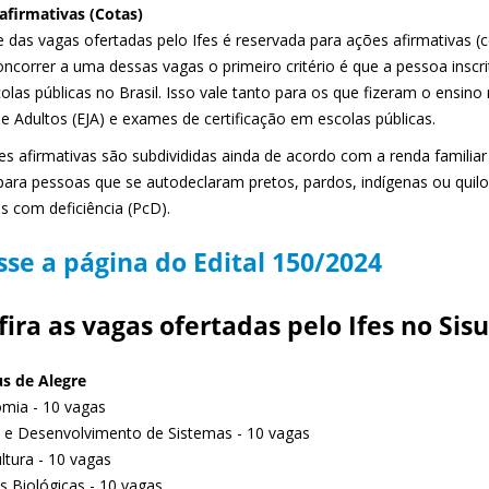
afirmativas (Cotas)
 das vagas ofertadas pelo Ifes é reservada para ações afirmativas (co
oncorrer a uma dessas vagas o primeiro critério é que a pessoa insc
olas públicas no Brasil. Isso vale tanto para os que fizeram o ensin
e Adultos (EJA) e exames de certificação em escolas públicas.
s afirmativas são subdivididas ainda de acordo com a renda familiar 
para pessoas que se autodeclaram pretos, pardos, indígenas ou quil
s com deficiência (PcD).
sse a página do Edital 150/2024
ira as vagas ofertadas pelo Ifes no Sisu
s de Alegre
mia - 10 vagas
e e Desenvolvimento de Sistemas - 10 vagas
ltura - 10 vagas
s Biológicas - 10 vagas