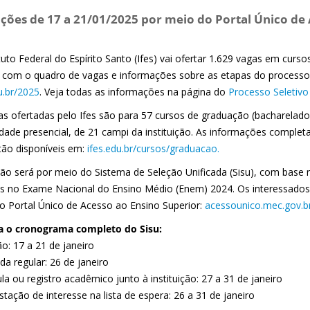
ições de 17 a 21/01/2025 por meio do Portal Único de
tuto Federal do Espírito Santo (Ifes) vai ofertar 1.629 vagas em curs
s com o quadro de vagas e informações sobre as etapas do processo 
u.br/2025
. Veja todas as informações na página do
Processo Seletiv
as ofertadas pelo Ifes são para 57 cursos de graduação (bacharelados
dade presencial, de 21 campi da instituição. As informações comple
stão disponíveis em:
ifes.edu.br/cursos/graduacao.
ção será por meio do Sistema de Seleção Unificada (Sisu), com base 
tas no Exame Nacional do Ensino Médio (Enem) 2024. Os interessados 
o Portal Único de Acesso ao Ensino Superior:
acessounico.mec.gov.br
a o cronograma completo do Sisu:
ão: 17 a 21 de janeiro
a regular: 26 de janeiro
la ou registro acadêmico junto à instituição: 27 a 31 de janeiro
tação de interesse na lista de espera: 26 a 31 de janeiro