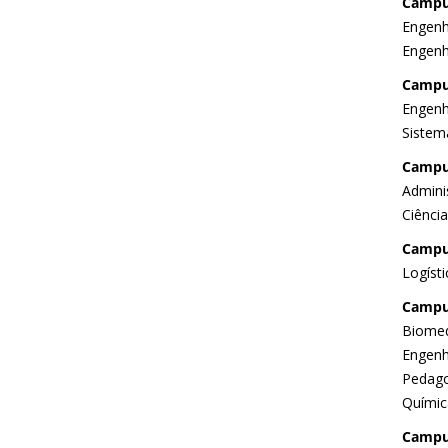
Campu
Engenha
Engenh
Campu
Engenh
Sistem
Campu
Admini
Ciênci
Campu
Logísti
Campus
Biomed
Engenh
Pedago
Químic
Campus