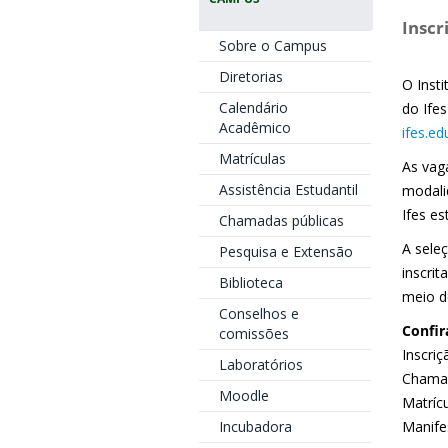
Inscr
Sobre o Campus
Diretorias
O Insti
Calendário
do Ife
Acadêmico
ifes.ed
Matrículas
As vag
Assistência Estudantil
modali
Ifes e
Chamadas públicas
A sele
Pesquisa e Extensão
inscri
Biblioteca
meio d
Conselhos e
Confir
comissões
Inscriç
Laboratórios
Chamad
Moodle
Matrícu
Incubadora
Manifes