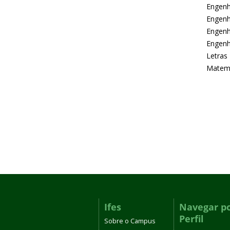
Engenha
Engenha
Engenh
Engenh
Letras
Matemá
Ifes
Navegar p
Perfil
Sobre o Campus