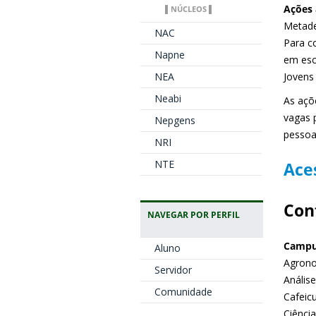
Ações 
▌NÚCLEOS ▌
Metade
NAC
Para c
Napne
em esc
NEA
Jovens 
Neabi
As açõe
vagas 
Nepgens
pessoa
NRI
NTE
Ace
Conf
NAVEGAR POR PERFIL
Campu
Aluno
Agrono
Servidor
Anális
Comunidade
Cafeicu
Ciência