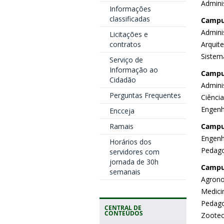
Admini
Informações
classificadas
Campu
Admini
Licitações e
contratos
Arquit
Sistem
Serviço de
Informação ao
Campu
Cidadão
Admini
Perguntas Frequentes
Ciênci
Engenha
Encceja
Ramais
Campu
Engenh
Horários dos
Pedago
servidores com
jornada de 30h
Campu
semanais
Agrono
Medicin
Pedago
CENTRAL DE
CONTEÚDOS
Zootec