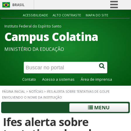
BRASIL
Simplifique!
ACESSIBILIDADE
ALTO CONTRASTE
MAPA DO SITE
Comunica BR
Instituto Federal do Espírito Santo
Campus Colatina
Participe
Acesso à informação
MINISTÉRIO DA EDUCAÇÃO
Legislação
Canais
Contato
Acesso a sistemas
Área de imprensa
PÁGINA INICIAL
>
NOTÍCIAS
>
IFES ALERTA SOBRE TENTATIVAS DE GOLPE
ENVOLVENDO O NOME DA INSTITUIÇÃO
MENU
Ifes alerta sobre