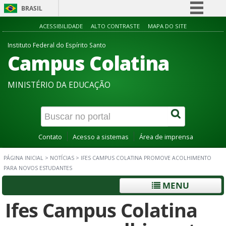
BRASIL
Simplifique!
ACESSIBILIDADE
ALTO CONTRASTE
MAPA DO SITE
Comunica BR
Instituto Federal do Espírito Santo
Campus Colatina
Participe
Acesso à informação
MINISTÉRIO DA EDUCAÇÃO
Legislação
Canais
Contato
Acesso a sistemas
Área de imprensa
PÁGINA INICIAL
>
NOTÍCIAS
>
IFES CAMPUS COLATINA PROMOVE ACOLHIMENTO
PARA NOVOS ESTUDANTES
MENU
Ifes Campus Colatina