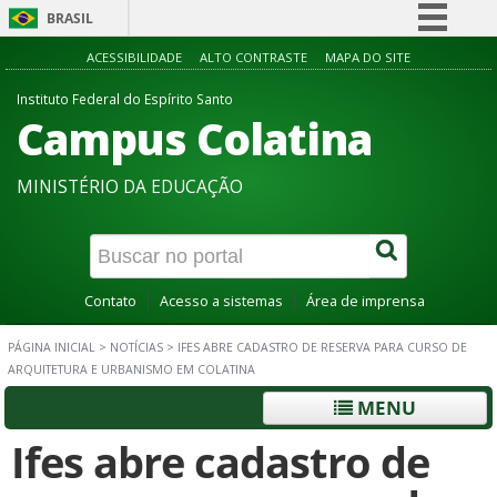
BRASIL
Simplifique!
ACESSIBILIDADE
ALTO CONTRASTE
MAPA DO SITE
Comunica BR
Instituto Federal do Espírito Santo
Campus Colatina
Participe
Acesso à informação
MINISTÉRIO DA EDUCAÇÃO
Legislação
Canais
Contato
Acesso a sistemas
Área de imprensa
PÁGINA INICIAL
>
NOTÍCIAS
>
IFES ABRE CADASTRO DE RESERVA PARA CURSO DE
ARQUITETURA E URBANISMO EM COLATINA
MENU
Ifes abre cadastro de