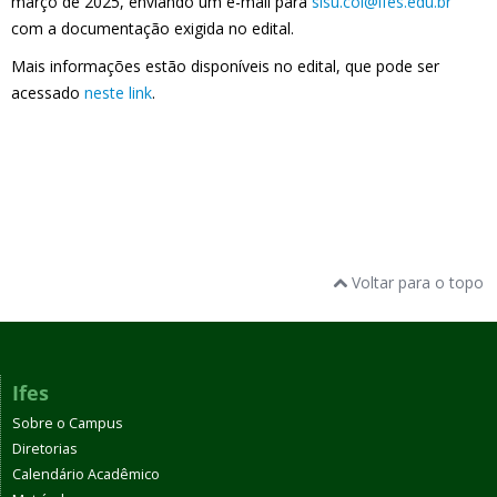
março de 2025, enviando um e-mail para
sisu.col@ifes.edu.br
com a documentação exigida no edital.
Mais informações estão disponíveis no edital, que pode ser
acessado
neste link
.
Voltar para o topo
Ifes
Sobre o Campus
Diretorias
Calendário Acadêmico