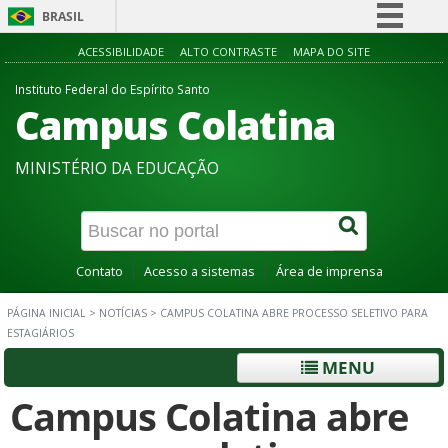
BRASIL
Simplifique!
ACESSIBILIDADE
ALTO CONTRASTE
MAPA DO SITE
Comunica BR
Instituto Federal do Espírito Santo
Campus Colatina
Participe
Acesso à informação
MINISTÉRIO DA EDUCAÇÃO
Legislação
Canais
Contato
Acesso a sistemas
Área de imprensa
PÁGINA INICIAL
>
NOTÍCIAS
>
CAMPUS COLATINA ABRE PROCESSO SELETIVO PARA
ESTAGIÁRIOS
MENU
Campus Colatina abre