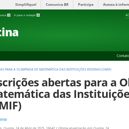
Simplifique!
Comunica BR
Participe
Acesso à infor
AC
 busca
3
Ir para o rodapé
4
ina
Contat
AS PARA A OLIMPÍADA DE MATEMÁTICA DAS INSTITUIÇÕES FEDERAIS (OMIF)
scrições abertas para a 
temática das Instituiçõe
MIF)
imir
o: Quinta, 24 de Abril de 2025, 16h42
|
Última atualização em Quinta, 24