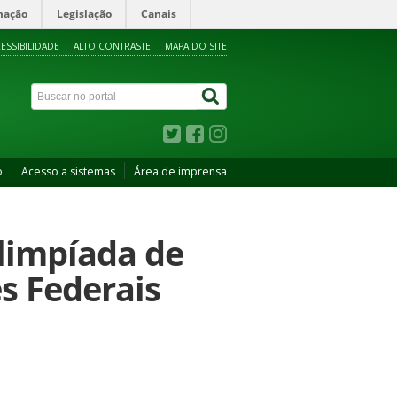
mação
Legislação
Canais
ESSIBILIDADE
ALTO CONTRASTE
MAPA DO SITE
o
Acesso a sistemas
Área de imprensa
Olimpíada de
s Federais