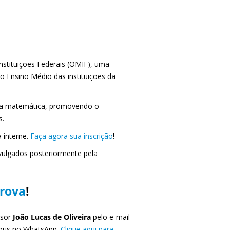
Instituições Federais (OMIF), uma
ao Ensino Médio das instituições da
pela matemática, promovendo o
s.
a interne.
Faça agora sua inscrição
!
ivulgados posteriormente pela
prova
!
ssor
João Lucas de Oliveira
pelo e-mail
ampus no WhatsApp.
Clique aqui para