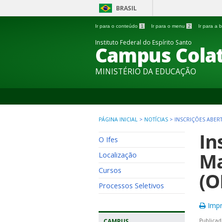
BRASIL
Ir para o conteúdo
1
Ir para o menu
2
Ir para a
Instituto Federal do Espírito Santo
Campus Colat
MINISTÉRIO DA EDUCAÇÃO
PÁGINA INICIAL
>
NOTÍCIAS
>
INSCRIÇÕES ABERT
In
O Ifes
Ma
Localização
Cursos
(O
Processos Seletivos
Impr
CAMPUS
Publicad