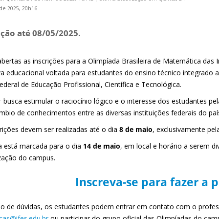
 de 2025, 20h16
ição até 08/05/2025.
abertas as inscrições para a Olimpíada Brasileira de Matemática das 
iva educacional voltada para estudantes do ensino técnico integrado 
deral de Educação Profissional, Científica e Tecnológica.
 busca estimular o raciocínio lógico e o interesse dos estudantes 
mbio de conhecimentos entre as diversas instituições federais do paí
crições devem ser realizadas até o dia
8 de maio
, exclusivamente pel
a está marcada para o dia
14 de maio
, em local e horário a serem d
zação do campus.
Inscreva-se para fazer a 
o de dúvidas, os estudantes podem entrar em contato com o profe
ucas@ifes.edu.br
ou participar do grupo oficial das Olimpíadas do c