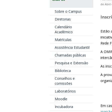
de Abril
Sobre o Campus
Inscr
Diretorias
Calendário
Estão 
Acadêmico
iniciat
Matrículas
Rede Fe
Assistência Estudantil
A OMIF
Chamadas públicas
intercâ
Pesquisa e Extensão
As ins
Biblioteca
A prov
Conselhos e
organi
comissões
Laboratórios
Moodle
Em cas
Incubadora
joao.l