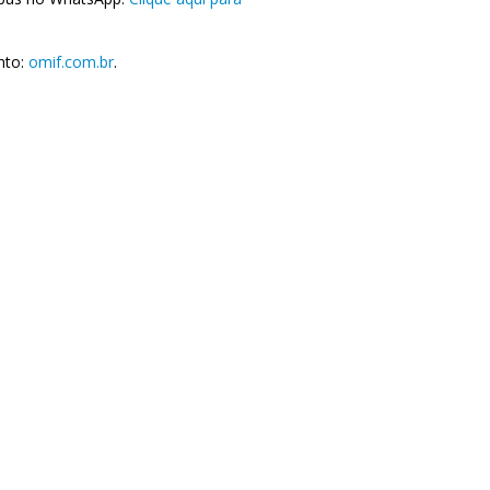
nto:
omif.com.br
.