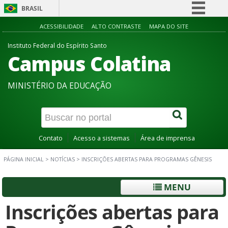
BRASIL
Simplifique!
ACESSIBILIDADE
ALTO CONTRASTE
MAPA DO SITE
Comunica BR
Instituto Federal do Espírito Santo
Campus Colatina
Participe
Acesso à informação
MINISTÉRIO DA EDUCAÇÃO
Legislação
Canais
Contato
Acesso a sistemas
Área de imprensa
PÁGINA INICIAL
>
NOTÍCIAS
>
INSCRIÇÕES ABERTAS PARA PROGRAMAS GÊNESIS
MENU
Inscrições abertas para