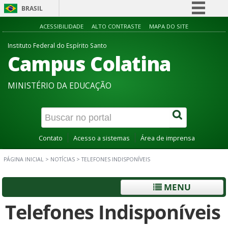
BRASIL
Simplifique!
ACESSIBILIDADE
ALTO CONTRASTE
MAPA DO SITE
Comunica BR
Instituto Federal do Espírito Santo
Campus Colatina
Participe
Acesso à informação
MINISTÉRIO DA EDUCAÇÃO
Legislação
Canais
Contato
Acesso a sistemas
Área de imprensa
PÁGINA INICIAL
>
NOTÍCIAS
>
TELEFONES INDISPONÍVEIS
MENU
Telefones Indisponíveis