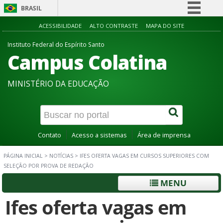
BRASIL
Simplifique!
ACESSIBILIDADE
ALTO CONTRASTE
MAPA DO SITE
Comunica BR
Instituto Federal do Espírito Santo
Campus Colatina
Participe
Acesso à informação
MINISTÉRIO DA EDUCAÇÃO
Legislação
Canais
Contato
Acesso a sistemas
Área de imprensa
PÁGINA INICIAL
>
NOTÍCIAS
>
IFES OFERTA VAGAS EM CURSOS SUPERIORES COM
SELEÇÃO POR PROVA DE REDAÇÃO
MENU
Ifes oferta vagas em