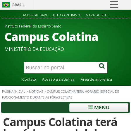
BRASIL
Simplifique!
ACESSIBILIDADE
ALTO CONTRASTE
MAPA DO SITE
Comunica BR
Instituto Federal do Espírito Santo
Campus Colatina
Participe
Acesso à informação
MINISTÉRIO DA EDUCAÇÃO
Legislação
Canais
Contato
Acesso a sistemas
Área de imprensa
PÁGINA INICIAL
>
NOTÍCIAS
>
CAMPUS COLATINA TERÁ HORÁRIO ESPECIAL DE
FUNCIONAMENTO DURANTE AS FÉRIAS LETIVAS
MENU
Campus Colatina terá