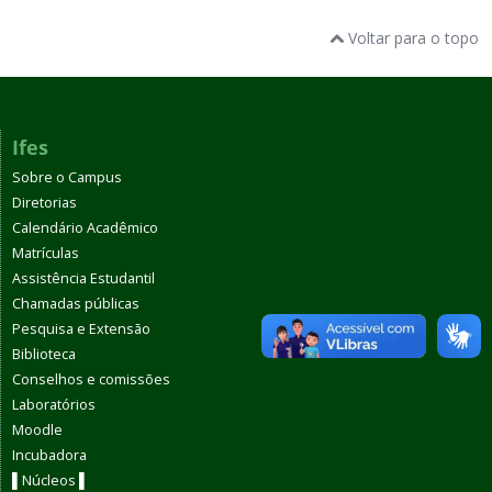
Voltar para o topo
Ifes
Sobre o Campus
Diretorias
Calendário Acadêmico
Matrículas
Assistência Estudantil
Chamadas públicas
Pesquisa e Extensão
Biblioteca
Conselhos e comissões
Laboratórios
Moodle
Incubadora
▌Núcleos ▌