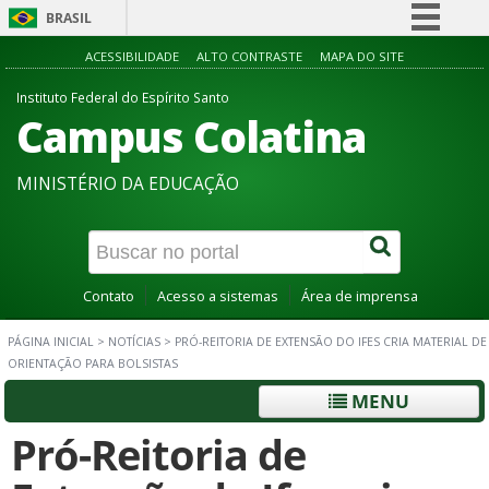
BRASIL
Simplifique!
ACESSIBILIDADE
ALTO CONTRASTE
MAPA DO SITE
Comunica BR
Instituto Federal do Espírito Santo
Campus Colatina
Participe
Acesso à informação
MINISTÉRIO DA EDUCAÇÃO
Legislação
Canais
Contato
Acesso a sistemas
Área de imprensa
PÁGINA INICIAL
>
NOTÍCIAS
>
PRÓ-REITORIA DE EXTENSÃO DO IFES CRIA MATERIAL DE
ORIENTAÇÃO PARA BOLSISTAS
MENU
Pró-Reitoria de