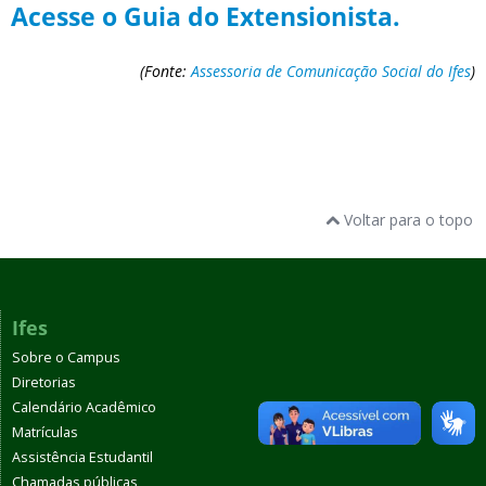
Acesse o Guia do Extensionista.
(Fonte:
Assessoria de Comunicação Social do Ifes
)
Voltar para o topo
Ifes
Sobre o Campus
Diretorias
Calendário Acadêmico
Matrículas
Assistência Estudantil
Chamadas públicas