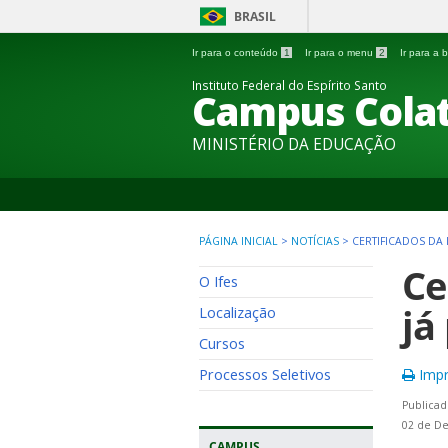
BRASIL
Ir para o conteúdo
1
Ir para o menu
2
Ir para a
Instituto Federal do Espírito Santo
Campus Colat
MINISTÉRIO DA EDUCAÇÃO
PÁGINA INICIAL
>
NOTÍCIAS
>
CERTIFICADOS DA
Ce
O Ifes
já
Localização
Cursos
Processos Seletivos
Impr
Publicad
02 de D
CAMPUS