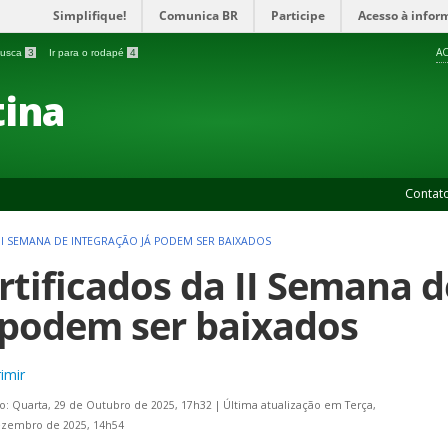
Simplifique!
Comunica BR
Participe
Acesso à infor
AC
 busca
3
Ir para o rodapé
4
ina
Contat
 II SEMANA DE INTEGRAÇÃO JÁ PODEM SER BAIXADOS
rtificados da II Semana 
 podem ser baixados
imir
o: Quarta, 29 de Outubro de 2025, 17h32
|
Última atualização em Terça,
ezembro de 2025, 14h54