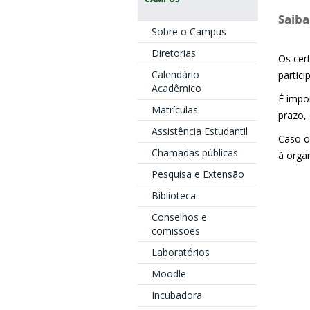
Saiba
Sobre o Campus
Diretorias
Os cert
Calendário
partici
Acadêmico
É impo
Matrículas
prazo,
Assistência Estudantil
Caso o 
Chamadas públicas
à orga
Pesquisa e Extensão
Biblioteca
Conselhos e
comissões
Laboratórios
Moodle
Incubadora