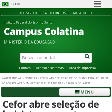
BRASIL
Simplifique!
ACESSIBILIDADE
ALTO CONTRASTE
MAPA DO SITE
Comunica BR
Instituto Federal do Espírito Santo
Campus Colatina
Participe
Acesso à informação
MINISTÉRIO DA EDUCAÇÃO
Legislação
Canais
Contato
Acesso a sistemas
Área de imprensa
PÁGINA INICIAL
>
NOTÍCIAS
>
CEFOR ABRE SELEÇÃO DE BOLSISTAS PARA ATUAR NA
PÓS-GRADUAÇÃO EM GESTÃO PÚBLICA DO IFES – CAMPUS COLATINA
MENU
Cefor abre seleção de