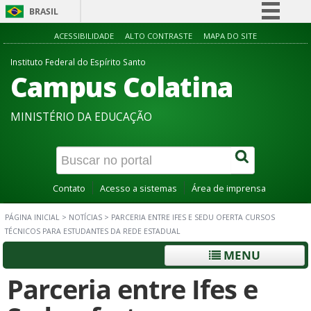
BRASIL
Simplifique!
ACESSIBILIDADE
ALTO CONTRASTE
MAPA DO SITE
Comunica BR
Instituto Federal do Espírito Santo
Campus Colatina
Participe
Acesso à informação
MINISTÉRIO DA EDUCAÇÃO
Legislação
Canais
Contato
Acesso a sistemas
Área de imprensa
PÁGINA INICIAL
>
NOTÍCIAS
>
PARCERIA ENTRE IFES E SEDU OFERTA CURSOS
TÉCNICOS PARA ESTUDANTES DA REDE ESTADUAL
MENU
Parceria entre Ifes e