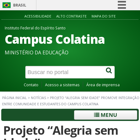
BRASIL
Simplifique!
ACESSIBILIDADE
ALTO CONTRASTE
MAPA DO SITE
Comunica BR
Instituto Federal do Espírito Santo
Campus Colatina
Participe
Acesso à informação
MINISTÉRIO DA EDUCAÇÃO
Legislação
Canais
Contato
Acesso a sistemas
Área de imprensa
PÁGINA INICIAL
>
NOTÍCIAS
>
PROJETO “ALEGRIA SEM IDADE” PROMOVE INTEGRAÇÃO
ENTRE COMUNIDADE E ESTUDANTES DO CAMPUS COLATINA
MENU
Projeto “Alegria sem