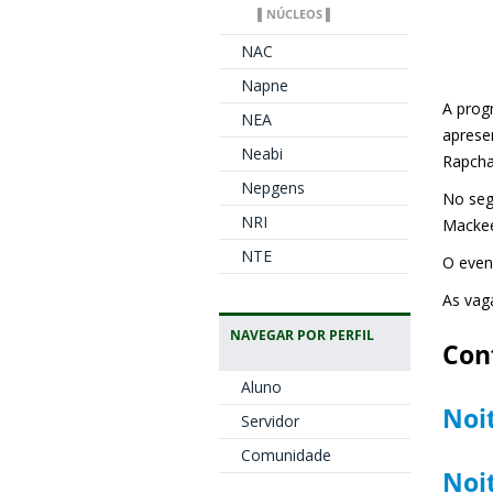
▌NÚCLEOS ▌
NAC
Napne
A prog
NEA
aprese
Neabi
Rapcha
Nepgens
No seg
NRI
Mackee
NTE
O even
As vaga
NAVEGAR POR PERFIL
Conf
Aluno
Noi
Servidor
Comunidade
Noi