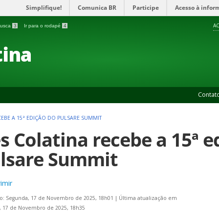
Simplifique!
Comunica BR
Participe
Acesso à infor
AC
 busca
3
Ir para o rodapé
4
ina
Contat
CEBE A 15ª EDIÇÃO DO PULSARE SUMMIT
es Colatina recebe a 15ª e
lsare Summit
imir
o: Segunda, 17 de Novembro de 2025, 18h01
|
Última atualização em
, 17 de Novembro de 2025, 18h35