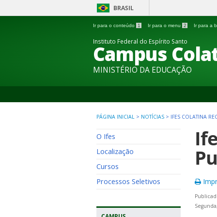
BRASIL
Ir para o conteúdo
1
Ir para o menu
2
Ir para a
Instituto Federal do Espírito Santo
Campus Colat
MINISTÉRIO DA EDUCAÇÃO
PÁGINA INICIAL
>
NOTÍCIAS
>
IFES COLATINA RE
If
O Ifes
Pu
Localização
Cursos
Processos Seletivos
Impr
Publicad
Segunda
CAMPUS