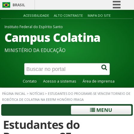
BRASIL
Simplifique!
ACESSIBILIDADE
ALTO CONTRASTE
MAPA DO SITE
Comunica BR
Instituto Federal do Espírito Santo
Campus Colatina
Participe
Acesso à informação
MINISTÉRIO DA EDUCAÇÃO
Legislação
Canais
Contato
Acesso a sistemas
Área de imprensa
PÁGINA INICIAL
>
NOTÍCIAS
>
ESTUDANTES DO PROGRAME-SE VENCEM TORNEIO DE
ROBÓTICA DE COLATINA NA EEEFM HONÓRIO FRAGA
MENU
Estudantes do