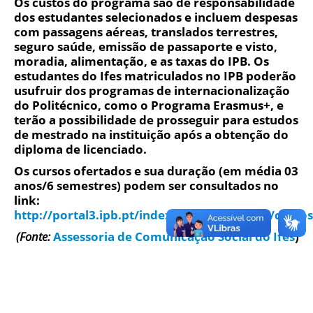
Os custos do programa são de responsabilidade
dos estudantes selecionados e incluem despesas
com passagens aéreas, translados terrestres,
seguro saúde, emissão de passaporte e visto,
moradia, alimentação, e as taxas do IPB. Os
estudantes do Ifes matriculados no IPB poderão
usufruir dos programas de internacionalização
do Politécnico, como o Programa Erasmus+, e
terão a possibilidade de prosseguir para estudos
de mestrado na instituição após a obtenção do
diploma de licenciado.
Os cursos ofertados e sua duração (em média 03
anos/6 semestres) podem ser consultados no
link:
http://portal3.ipb.pt/index.php/pt/guiaects/cursos
(Fonte:
Assessoria de Comunicação Social do Ifes
)