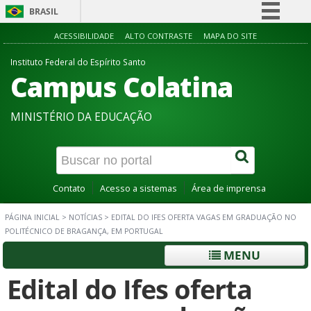
BRASIL
Simplifique!
ACESSIBILIDADE
ALTO CONTRASTE
MAPA DO SITE
Comunica BR
Instituto Federal do Espírito Santo
Campus Colatina
Participe
Acesso à informação
MINISTÉRIO DA EDUCAÇÃO
Legislação
Canais
Contato
Acesso a sistemas
Área de imprensa
PÁGINA INICIAL
>
NOTÍCIAS
>
EDITAL DO IFES OFERTA VAGAS EM GRADUAÇÃO NO
POLITÉCNICO DE BRAGANÇA, EM PORTUGAL
MENU
Edital do Ifes oferta