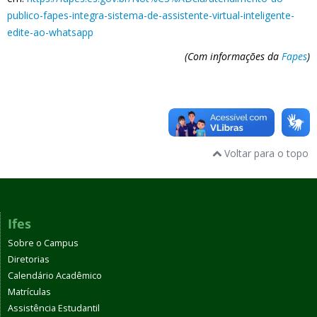
publico-fapes-integra-sistema-de-assistente-virtual-inteligente-
edite-ao-whatsapp
(Com informações da
Fapes
)
Voltar para o topo
Ifes
Sobre o Campus
Diretorias
Calendário Acadêmico
Matrículas
Assistência Estudantil