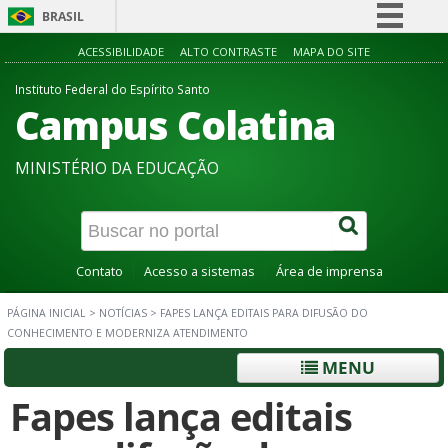
BRASIL
Simplifique!
ACESSIBILIDADE
ALTO CONTRASTE
MAPA DO SITE
Comunica BR
Instituto Federal do Espírito Santo
Campus Colatina
Participe
Acesso à informação
MINISTÉRIO DA EDUCAÇÃO
Legislação
Canais
Contato
Acesso a sistemas
Área de imprensa
PÁGINA INICIAL
>
NOTÍCIAS
>
FAPES LANÇA EDITAIS PARA DIFUSÃO DO
CONHECIMENTO E MODERNIZA ATENDIMENTO
MENU
Fapes lança editais