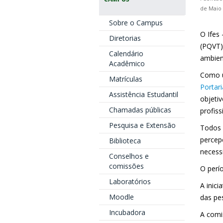
de Maio 
Sobre o Campus
O Ifes
Diretorias
(PQVT)
Calendário
ambien
Acadêmico
Como u
Matrículas
Portar
Assistência Estudantil
objeti
Chamadas públicas
profiss
Pesquisa e Extensão
Todos 
percep
Biblioteca
necess
Conselhos e
comissões
O perí
Laboratórios
A inic
Moodle
das pe
Incubadora
A comi