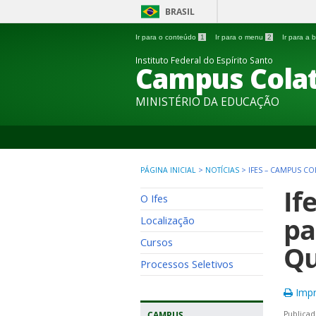
BRASIL
Ir para o conteúdo
1
Ir para o menu
2
Ir para a
Instituto Federal do Espírito Santo
Campus Colat
MINISTÉRIO DA EDUCAÇÃO
PÁGINA INICIAL
>
NOTÍCIAS
>
IFES – CAMPUS C
If
O Ifes
pa
Localização
Cursos
Qu
Processos Seletivos
Impr
CAMPUS
Publicad