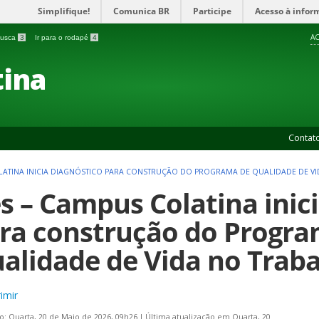
Simplifique!
Comunica BR
Participe
Acesso à infor
AC
 busca
3
Ir para o rodapé
4
ina
Contat
OLATINA INICIA DIAGNÓSTICO PARA CONSTRUÇÃO DO PROGRAMA DE QUALIDADE DE V
es – Campus Colatina inic
ra construção do Progra
alidade de Vida no Trab
imir
o: Quarta, 20 de Maio de 2026, 09h26
|
Última atualização em Quarta, 20