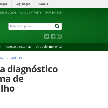
mação
Legislação
Canais
ESSIBILIDADE
ALTO CONTRASTE
MAPA DO SITE
o
Acesso a sistemas
Área de imprensa
IDA NO TRABALHO
ia diagnóstico
ma de
alho