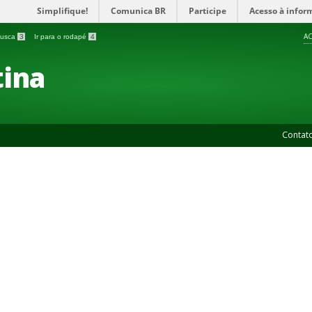
Simplifique!
Comunica BR
Participe
Acesso à infor
AC
 busca
3
Ir para o rodapé
4
ina
Contat