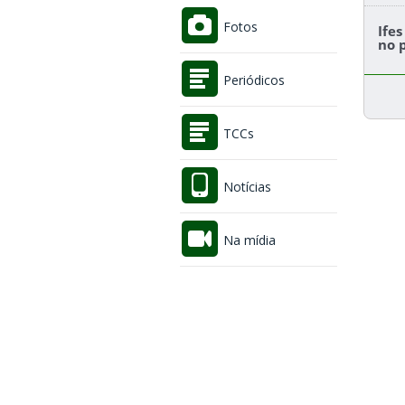
Fotos
Ife
no 
Periódicos
TCCs
Notícias
Na mídia