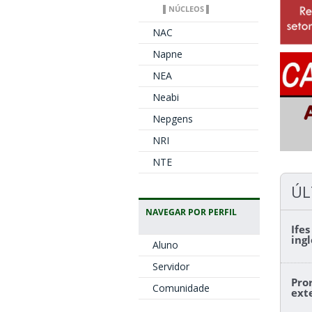
▌NÚCLEOS ▌
NAC
Napne
NEA
Neabi
Nepgens
NRI
NTE
ÚL
NAVEGAR POR PERFIL
Ife
ing
Aluno
Servidor
Pro
Comunidade
ext