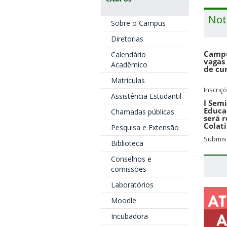
Not
Sobre o Campus
Diretorias
Campu
Calendário
vagas
Acadêmico
de cur
Matrículas
Inscriç
Assistência Estudantil
I Sem
Educa
Chamadas públicas
será 
Colat
Pesquisa e Extensão
Submiss
Biblioteca
Conselhos e
comissões
Laboratórios
Moodle
Incubadora