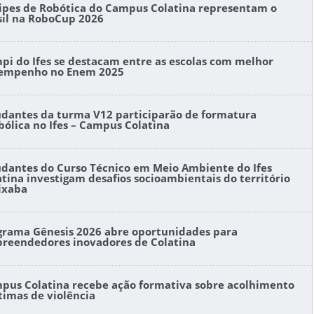
ipes de Robótica do Campus Colatina representam o
sil na RoboCup 2026
pi do Ifes se destacam entre as escolas com melhor
empenho no Enem 2025
udantes da turma V12 participarão de formatura
bólica no Ifes – Campus Colatina
udantes do Curso Técnico em Meio Ambiente do Ifes
atina investigam desafios socioambientais do território
ixaba
grama Gênesis 2026 abre oportunidades para
reendedores inovadores de Colatina
pus Colatina recebe ação formativa sobre acolhimento
ítimas de violência