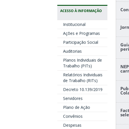
Con
ACESSO À INFORMAÇÃO
Institucional
Jor
Ações e Programas
Participação Social
Gui
per
Auditorias
Planos Individuais de
Trabalho (PITs)
NEP
car
Relatórios Individuais
de Trabalho (RITs)
Pub
Decreto 10.139/2019
Col
Servidores
Plano de Ação
Fac
sele
Convênios
Despesas