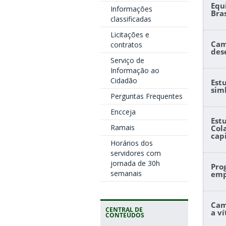
Equ
Informações
Bra
classificadas
Licitações e
Cam
contratos
des
Serviço de
Informação ao
Cidadão
Est
sim
Perguntas Frequentes
Encceja
Est
Ramais
Col
cap
Horários dos
servidores com
jornada de 30h
Pro
semanais
emp
Cam
CENTRAL DE
a v
CONTEÚDOS