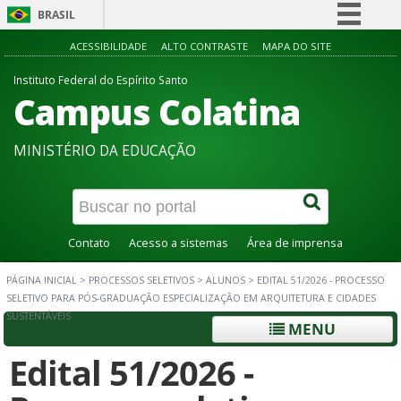
BRASIL
Simplifique!
ACESSIBILIDADE
ALTO CONTRASTE
MAPA DO SITE
Comunica BR
Instituto Federal do Espírito Santo
Campus Colatina
Participe
Acesso à informação
MINISTÉRIO DA EDUCAÇÃO
Legislação
Canais
Contato
Acesso a sistemas
Área de imprensa
PÁGINA INICIAL
>
PROCESSOS SELETIVOS
>
ALUNOS
>
EDITAL 51/2026 - PROCESSO
SELETIVO PARA PÓS-GRADUAÇÃO ESPECIALIZAÇÃO EM ARQUITETURA E CIDADES
SUSTENTÁVEIS
MENU
Edital 51/2026 -