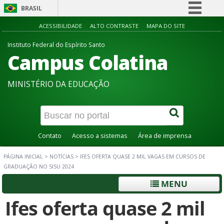
BRASIL
Simplifique!
ACESSIBILIDADE
ALTO CONTRASTE
MAPA DO SITE
Comunica BR
Instituto Federal do Espírito Santo
Campus Colatina
Participe
Acesso à informação
MINISTÉRIO DA EDUCAÇÃO
Legislação
Canais
Contato
Acesso a sistemas
Área de imprensa
PÁGINA INICIAL
>
NOTÍCIAS
>
IFES OFERTA QUASE 2 MIL VAGAS EM CURSOS DE
GRADUAÇÃO NO SISU 2024
MENU
Ifes oferta quase 2 mil