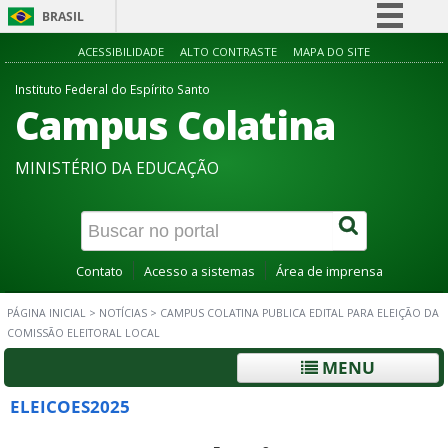
BRASIL
Simplifique!
ACESSIBILIDADE
ALTO CONTRASTE
MAPA DO SITE
Comunica BR
Instituto Federal do Espírito Santo
Campus Colatina
Participe
Acesso à informação
MINISTÉRIO DA EDUCAÇÃO
Legislação
Canais
Contato
Acesso a sistemas
Área de imprensa
PÁGINA INICIAL
>
NOTÍCIAS
>
CAMPUS COLATINA PUBLICA EDITAL PARA ELEIÇÃO DA
COMISSÃO ELEITORAL LOCAL
MENU
ELEICOES2025