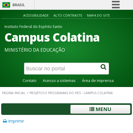
BRASIL
Simplifique!
ACESSIBILIDADE
ALTO CONTRASTE
MAPA DO SITE
Comunica BR
Instituto Federal do Espírito Santo
Campus Colatina
Participe
Acesso à informação
MINISTÉRIO DA EDUCAÇÃO
Legislação
Canais
Contato
Acesso a sistemas
Área de imprensa
PÁGINA INICIAL
>
PROJETOS E PROGRAMAS DO IFES - CAMPUS COLATINA
MENU
Imprimir