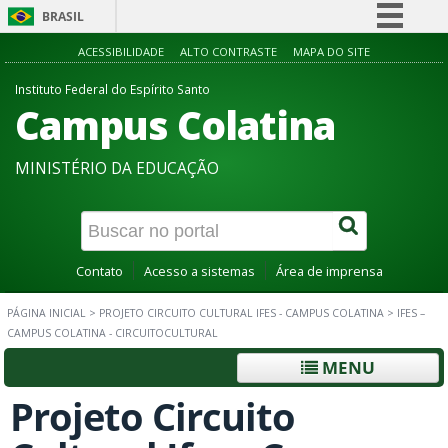
BRASIL
Simplifique!
ACESSIBILIDADE
ALTO CONTRASTE
MAPA DO SITE
Comunica BR
Instituto Federal do Espírito Santo
Campus Colatina
Participe
Acesso à informação
MINISTÉRIO DA EDUCAÇÃO
Legislação
Canais
Contato
Acesso a sistemas
Área de imprensa
PÁGINA INICIAL
>
PROJETO CIRCUITO CULTURAL IFES - CAMPUS COLATINA
>
IFES –
CAMPUS COLATINA - CIRCUITOCULTURAL
MENU
Projeto Circuito