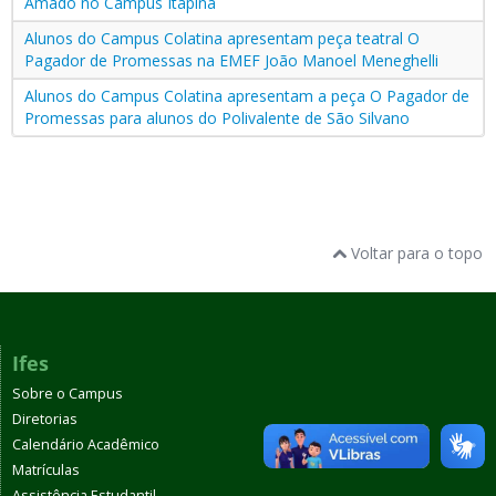
Amado no Campus Itapina
Alunos do Campus Colatina apresentam peça teatral O
Pagador de Promessas na EMEF João Manoel Meneghelli
Alunos do Campus Colatina apresentam a peça O Pagador de
Promessas para alunos do Polivalente de São Silvano
Voltar para o topo
Ifes
Sobre o Campus
Diretorias
Calendário Acadêmico
Matrículas
Assistência Estudantil