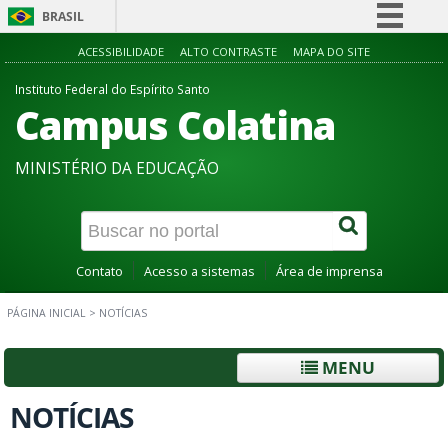
BRASIL
Simplifique!
ACESSIBILIDADE
ALTO CONTRASTE
MAPA DO SITE
Comunica BR
Instituto Federal do Espírito Santo
Campus Colatina
Participe
Acesso à informação
MINISTÉRIO DA EDUCAÇÃO
Legislação
Canais
Contato
Acesso a sistemas
Área de imprensa
PÁGINA INICIAL
>
NOTÍCIAS
MENU
NOTÍCIAS