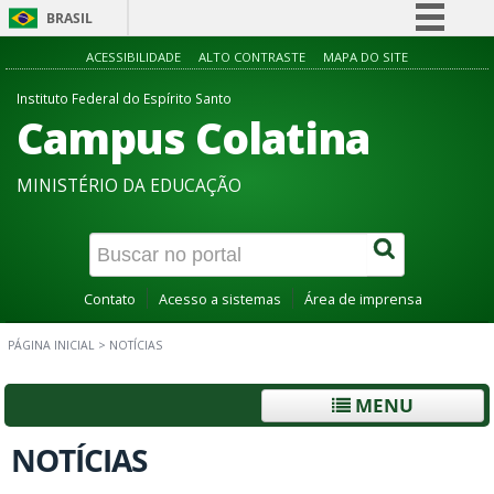
BRASIL
Simplifique!
ACESSIBILIDADE
ALTO CONTRASTE
MAPA DO SITE
Comunica BR
Instituto Federal do Espírito Santo
Campus Colatina
Participe
Acesso à informação
MINISTÉRIO DA EDUCAÇÃO
Legislação
Canais
Contato
Acesso a sistemas
Área de imprensa
PÁGINA INICIAL
>
NOTÍCIAS
MENU
NOTÍCIAS