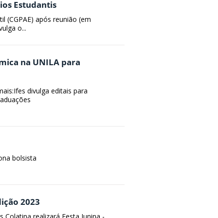
ios Estudantis
til (CGPAE) após reunião (em
ulga o...
êmica na UNILA para
is:Ifes divulga editais para
raduações
ona bolsista
dição 2023
 Colatina realizará Festa Junina -