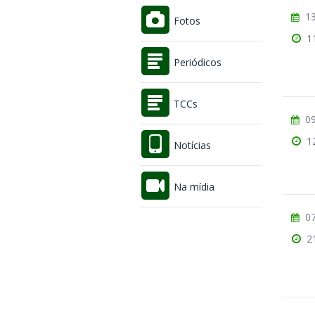
13
Fotos
1
Periódicos
TCCs
09
1
Notícias
Na mídia
07
2