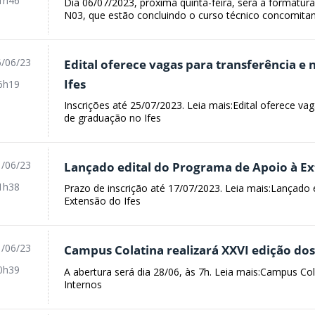
1h46
Dia 06/07/2023, próxima quinta-feira, será a formatur
N03, que estão concluindo o curso técnico concomitant
/06/23
Edital oferece vagas para transferência e
Ifes
6h19
Inscrições até 25/07/2023. Leia mais:Edital oferece va
de graduação no Ifes
/06/23
Lançado edital do Programa de Apoio à Ex
1h38
Prazo de inscrição até 17/07/2023. Leia mais:Lançado
Extensão do Ifes
/06/23
Campus Colatina realizará XXVI edição dos
0h39
A abertura será dia 28/06, às 7h. Leia mais:Campus Col
Internos