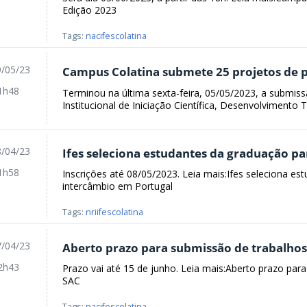
Edição 2023
Tags:
nacifescolatina
/05/23
Campus Colatina submete 25 projetos de p
1h48
Terminou na última sexta-feira, 05/05/2023, a submis
Institucional de Iniciação Científica, Desenvolvimento T
/04/23
Ifes seleciona estudantes da graduação p
1h58
Inscrições até 08/05/2023. Leia mais:Ifes seleciona e
intercâmbio em Portugal
Tags:
nriifescolatina
/04/23
Aberto prazo para submissão de trabalhos
2h43
Prazo vai até 15 de junho. Leia mais:Aberto prazo par
SAC
Tags:
nacifescolatina