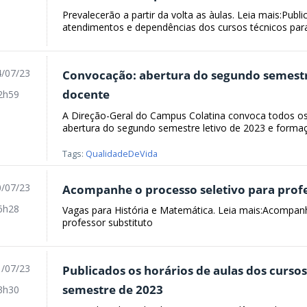
Prevalecerão a partir da volta as àulas. Leia mais:Publ
atendimentos e dependências dos cursos técnicos para 
/07/23
Convocação: abertura do segundo semestr
docente
2h59
A Direção-Geral do Campus Colatina convoca todos os 
abertura do segundo semestre letivo de 2023 e formaçã
Tags:
QualidadeDeVida
/07/23
Acompanhe o processo seletivo para profe
6h28
Vagas para História e Matemática. Leia mais:Acompanh
professor substituto
/07/23
Publicados os horários de aulas dos curso
semestre de 2023
3h30