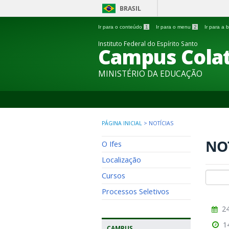
BRASIL
Ir para o conteúdo
1
Ir para o menu
2
Ir para a
Instituto Federal do Espírito Santo
Campus Colat
MINISTÉRIO DA EDUCAÇÃO
PÁGINA INICIAL
>
NOTÍCIAS
NO
O Ifes
Localização
Cursos
Processos Seletivos
24
1
CAMPUS