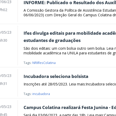
/06/23
INFORME: Publicado o Resultado dos Auxíl
7h02
A Comissão Gestora da Política de Assistência Estudan
06/06/2023) com Direção Geral do Campus Colatina div
/05/23
Ifes divulga editais para mobilidade acad
estudantes de graduações
6h30
São dois editais: um com bolsa outro sem bolsa. Leia ma
mobilidade acadêmica na UNILA para estudantes de g
Tags:
NRIIfesColatina
/05/23
Incubadora seleciona bolsista
3h31
Inscrições até 28/05/2023. Leia mais:Incubadora seleci
Tags:
incubadora
/05/23
Campus Colatina realizará Festa Junina - E
3h45
Será dia 03/06/2023, a partir das 18h. Leia mais:Campus