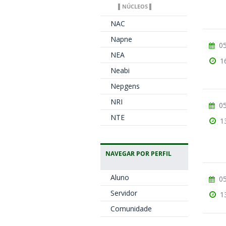
▌NÚCLEOS ▌
NAC
Napne
05
NEA
1
Neabi
Nepgens
NRI
05
NTE
1
NAVEGAR POR PERFIL
Aluno
05
Servidor
1
Comunidade