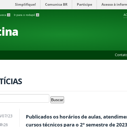
Simplifique!
Comunica BR
Participe
Acesso à infor
AC
 busca
3
Ir para o rodapé
4
ina
Contat
TÍCIAS
/07/23
Publicados os horários de aulas, atendim
cursos técnicos para o 2º semestre de 202
4h26