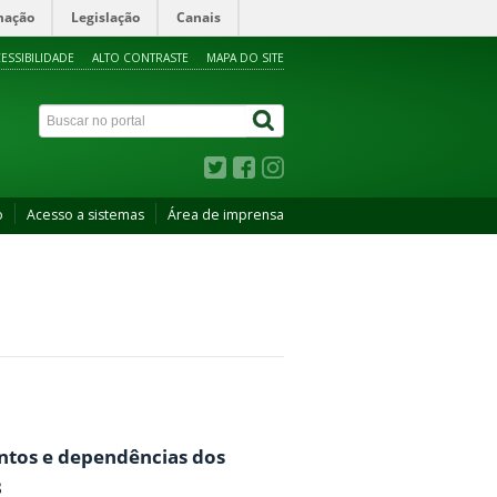
mação
Legislação
Canais
ESSIBILIDADE
ALTO CONTRASTE
MAPA DO SITE
o
Acesso a sistemas
Área de imprensa
entos e dependências dos
3