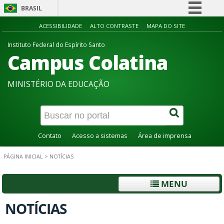
BRASIL
Simplifique!
ACESSIBILIDADE
ALTO CONTRASTE
MAPA DO SITE
Comunica BR
Instituto Federal do Espírito Santo
Campus Colatina
Participe
Acesso à informação
MINISTÉRIO DA EDUCAÇÃO
Legislação
Canais
Contato
Acesso a sistemas
Área de imprensa
PÁGINA INICIAL
>
NOTÍCIAS
MENU
NOTÍCIAS