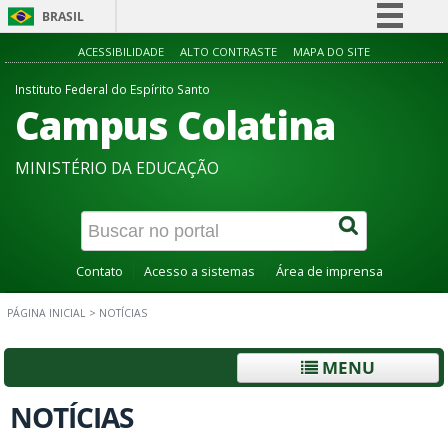
BRASIL
Simplifique!
ACESSIBILIDADE
ALTO CONTRASTE
MAPA DO SITE
Comunica BR
Instituto Federal do Espírito Santo
Campus Colatina
Participe
Acesso à informação
MINISTÉRIO DA EDUCAÇÃO
Legislação
Canais
Contato
Acesso a sistemas
Área de imprensa
PÁGINA INICIAL
>
NOTÍCIAS
MENU
NOTÍCIAS