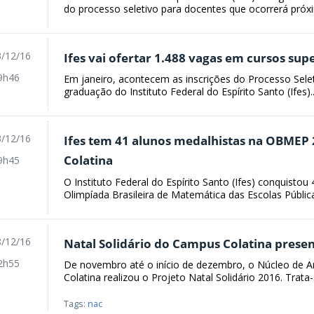
do processo seletivo para docentes que ocorrerá próxi
/12/16
Ifes vai ofertar 1.488 vagas em cursos sup
9h46
Em janeiro, acontecem as inscrições do Processo Selet
graduação do Instituto Federal do Espírito Santo (Ifes)..
/12/16
Ifes tem 41 alunos medalhistas na OBMEP
Colatina
9h45
O Instituto Federal do Espírito Santo (Ifes) conquisto
Olimpíada Brasileira de Matemática das Escolas Pública
/12/16
Natal Solidário do Campus Colatina presen
2h55
De novembro até o início de dezembro, o Núcleo de Ar
Colatina realizou o Projeto Natal Solidário 2016. Trata-
Tags:
nac