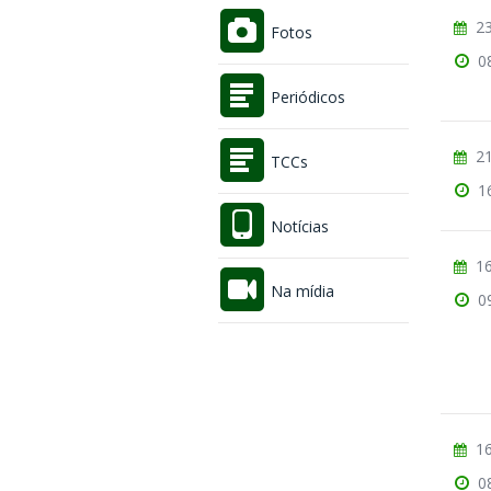
23
Fotos
0
Periódicos
21
TCCs
1
Notícias
16
Na mídia
0
16
0