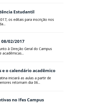
stência Estudantil
2017, os editais para inscrição nos
a...
a 08/02/2017
) junto à Direção Geral do Campus
e acadêmicas...
s e o calendário acadêmico
ina iniciará as aulas a partir de
riores retornam dia 06...
letivas no Ifes Campus