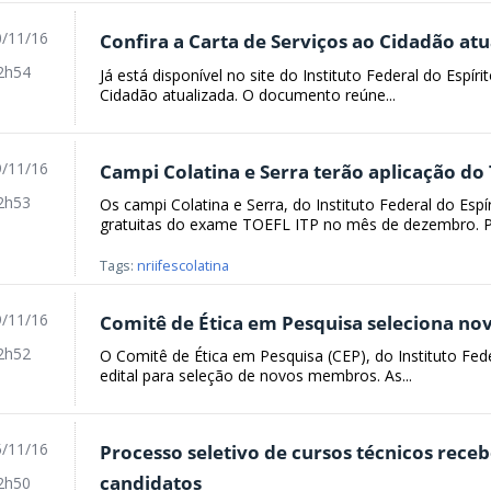
/11/16
Confira a Carta de Serviços ao Cidadão atu
2h54
Já está disponível no site do Instituto Federal do Espíri
Cidadão atualizada. O documento reúne...
/11/16
Campi Colatina e Serra terão aplicação 
2h53
Os campi Colatina e Serra, do Instituto Federal do Espír
gratuitas do exame TOEFL ITP no mês de dezembro. P
Tags:
nriifescolatina
/11/16
Comitê de Ética em Pesquisa seleciona n
2h52
O Comitê de Ética em Pesquisa (CEP), do Instituto Feder
edital para seleção de novos membros. As...
/11/16
Processo seletivo de cursos técnicos receb
candidatos
2h50