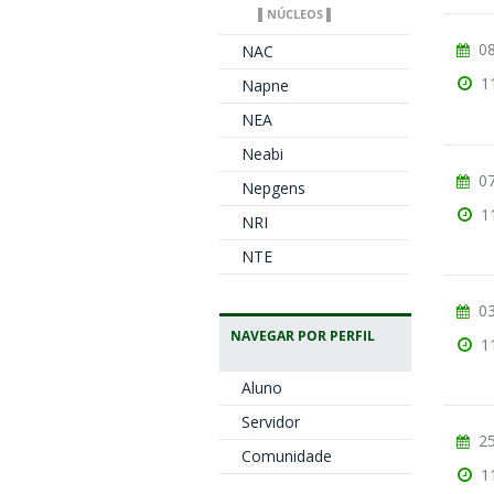
▌NÚCLEOS ▌
08
NAC
1
Napne
NEA
Neabi
07
Nepgens
1
NRI
NTE
03
NAVEGAR POR PERFIL
1
Aluno
Servidor
25
Comunidade
1