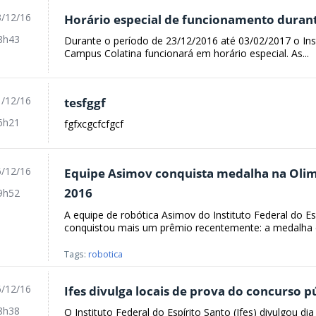
/12/16
Horário especial de funcionamento durant
8h43
Durante o período de 23/12/2016 até 03/02/2017 o Insti
Campus Colatina funcionará em horário especial. As...
/12/16
tesfggf
6h21
fgfxcgcfcfgcf
/12/16
Equipe Asimov conquista medalha na Olimp
2016
9h52
A equipe de robótica Asimov do Instituto Federal do Es
conquistou mais um prêmio recentemente: a medalha d
Tags:
robotica
/12/16
Ifes divulga locais de prova do concurso 
8h38
O Instituto Federal do Espírito Santo (Ifes) divulgou di