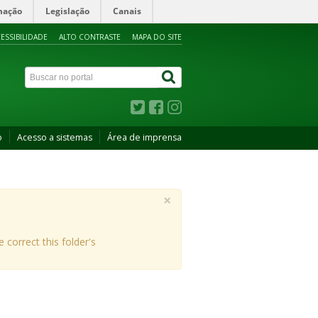
mação
Legislação
Canais
ESSIBILIDADE
ALTO CONTRASTE
MAPA DO SITE
o
Acesso a sistemas
Área de imprensa
×
e correct this folder's