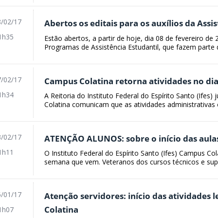
/02/17
Abertos os editais para os auxílios da Assi
1h35
Estão abertos, a partir de hoje, dia 08 de fevereiro de 
Programas de Assistência Estudantil, que fazem parte d
/02/17
Campus Colatina retorna atividades no di
1h34
A Reitoria do Instituto Federal do Espírito Santo (Ifes
Colatina comunicam que as atividades administrativas 
/02/17
ATENÇÃO ALUNOS: sobre o início das aula
1h11
O Instituto Federal do Espírito Santo (Ifes) Campus Colat
semana que vem. Veteranos dos cursos técnicos e supe
/01/17
Atenção servidores: início das atividades 
Colatina
1h07