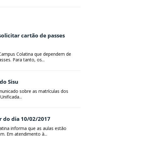
olicitar cartão de passes
s) Campus Colatina que dependem de
ses. Para tanto, os...
do Sisu
comunicado sobre as matrículas dos
nificada...
r do dia 10/02/2017
latina informa que as aulas estão
em. Em atendimento à...