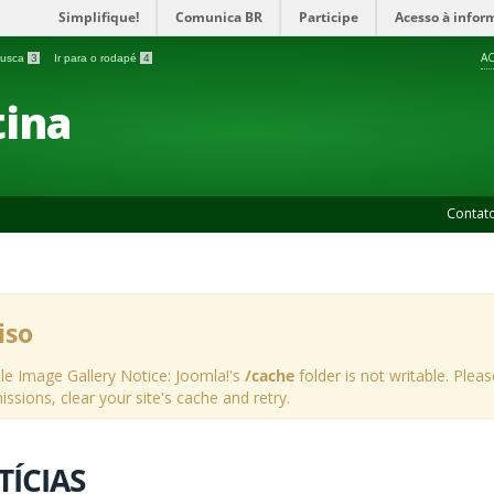
Simplifique!
Comunica BR
Participe
Acesso à infor
AC
 busca
3
Ir para o rodapé
4
ina
Contat
iso
le Image Gallery Notice: Joomla!'s
/cache
folder is not writable. Pleas
issions, clear your site's cache and retry.
TÍCIAS