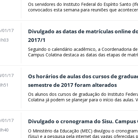
Os servidores do Instituto Federal do Espírito Santo (
convocados esta semana para reuniões que acontecerão
/01/17
Divulgado as datas de matrículas online 
2017/1
1h03
Seguindo o calendário acadêmico, a Coordenadoria de
Campus Colatina destaca as datas das etapas de matrícu
/01/17
Os horários de aulas dos cursos de gradua
semestre de 2017 foram alterados
0h51
Os alunos dos cursos de graduação do Instituto Federa
Colatina já podem se planejar para o início das aulas. V
/01/17
Divulgado o cronograma do Sisu. Campus C
0h40
O Ministério da Educação (MEC) divulgou o cronogram
(Sisu) e a pesquisa pela internet das vagas oferecidas pe