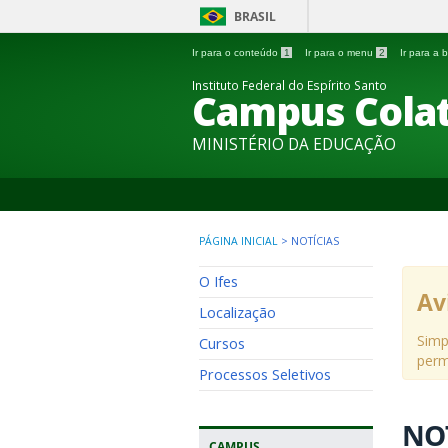
BRASIL
Ir para o conteúdo
1
Ir para o menu
2
Ir para a
Instituto Federal do Espírito Santo
Campus Colat
MINISTÉRIO DA EDUCAÇÃO
PÁGINA INICIAL
>
NOTÍCIAS
O Ifes
Av
Localização
Simp
Cursos
perm
Processos Seletivos
NO
CAMPUS